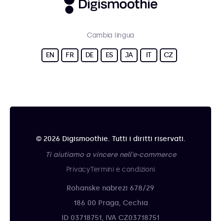
Cambia lingua
EN
FR
DE
ES
JA
IT
CZ
© 2026 Digismoothie. Tutti i diritti riservati.
Ti aiutiamo a vincere nell'e-commerce
Privacy
Termini e condizioni
Rohanske nabrezi 678/29
186 00 Praga, Cechia
ID 03718751, IVA CZ03718751