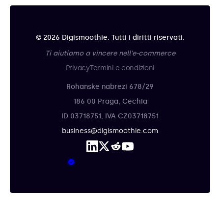
© 2026 Digismoothie. Tutti i diritti riservati.
Ti aiutiamo a vincere nell'e-commerce
Privacy
Termini e condizioni
Rohanske nabrezi 678/29
186 00 Praga, Cechia
ID 03718751, IVA CZ03718751
business@digismoothie.com