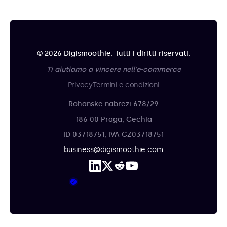
© 2026 Digismoothie. Tutti i diritti riservati.
Ti aiutiamo a vincere nell'e-commerce
Privacy
Termini e condizioni
Rohanske nabrezi 678/29
186 00 Praga, Cechia
ID 03718751, IVA CZ03718751
business@digismoothie.com