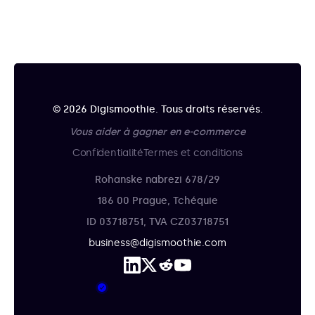
© 2026 Digismoothie. Tous droits réservés.
Vous aider à gagner en e-commerce
Confidentialité
Termes et conditions
Rohanske nabrezi 678/29
186 00 Prague, Tchéquie
ID 03718751, TVA CZ03718751
business@digismoothie.com