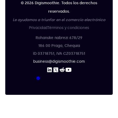
© 2026 Digismoothie. Todos los derechos
reservados.
Le ayudamos a triunfar en el comercio electrónico
Privacidad
Términos y condiciones
Rohanske nabrezi 678/29
186 00 Praga, Chequia
ID 03718751, IVA CZ03718751
business@digismoothie.com