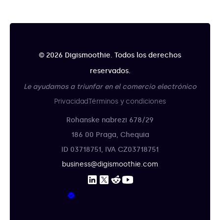
© 2026 Digismoothie. Todos los derechos
reservados.
Le ayudamos a triunfar en el comercio electrónico
Privacidad
Términos y condiciones
Rohanske nabrezi 678/29
186 00 Praga, Chequia
ID 03718751, IVA CZ03718751
business@digismoothie.com