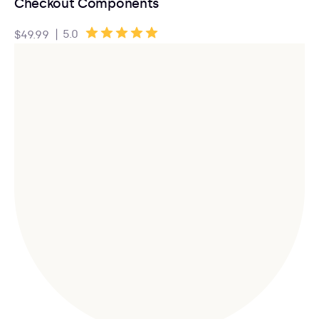
Checkout Components
|
5.0
$49.99