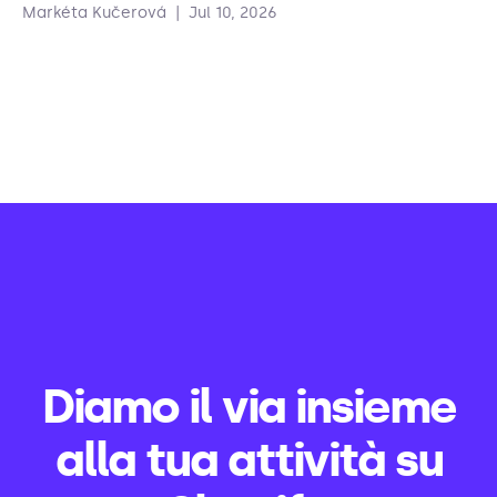
Markéta Kučerová
|
Jul 10, 2026
Diamo il via insieme
alla tua attività su