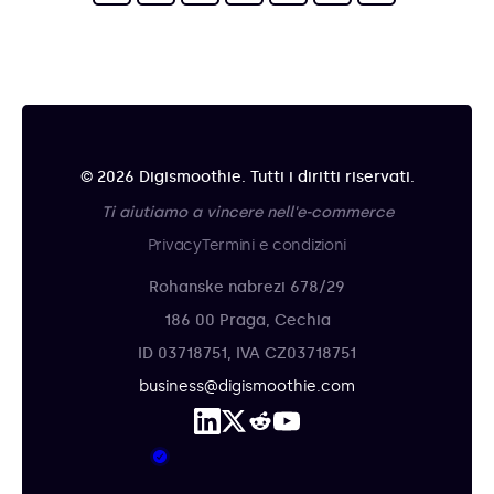
© 2026 Digismoothie. Tutti i diritti riservati.
Ti aiutiamo a vincere nell'e-commerce
Privacy
Termini e condizioni
Rohanske nabrezi 678/29
186 00 Praga, Cechia
ID 03718751, IVA CZ03718751
business@digismoothie.com