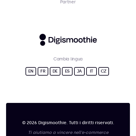
Partner
Cambia lingua
EN
FR
DE
ES
JA
IT
CZ
© 2026 Digismoothie. Tutti i diritti riservati.
Ti aiutiamo a vincere nell'e-commerce