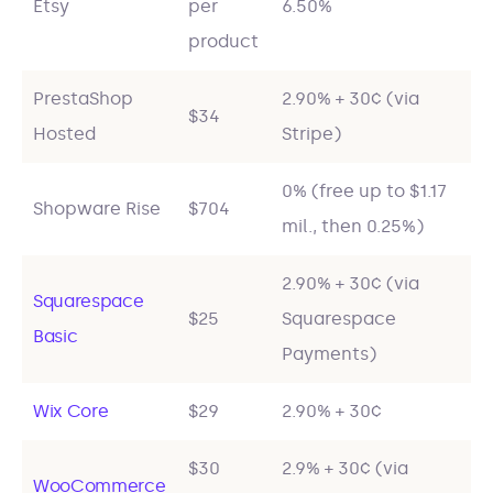
Etsy
per
6.50%
product
PrestaShop
2.90% + 30¢ (via
$34
Hosted
Stripe)
0% (free up to $1.17
Shopware Rise
$704
mil., then 0.25%)
2.90% + 30¢ (via
Squarespace
$25
Squarespace
Basic
Payments)
Wix Core
$29
2.90% + 30¢
$30
2.9% + 30¢ (via
WooCommerce