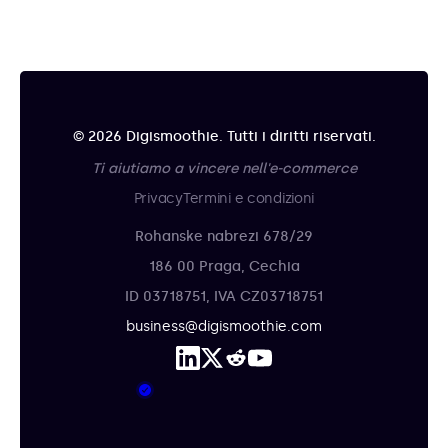
© 2026 Digismoothie. Tutti i diritti riservati.
Ti aiutiamo a vincere nell'e-commerce
Privacy
Termini e condizioni
Rohanske nabrezi 678/29
186 00 Praga, Cechia
ID 03718751, IVA CZ03718751
business@digismoothie.com