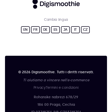
Cambia lingua
EN
FR
DE
ES
JA
IT
CZ
© 2026 Digismoothie. Tutti i diritti riservati.
Ti aiutiamo a vincere nell'e-commerce
Privacy
Termini e condizioni
Rohanske nabrezi 678/29
186 00 Praga, Cechia