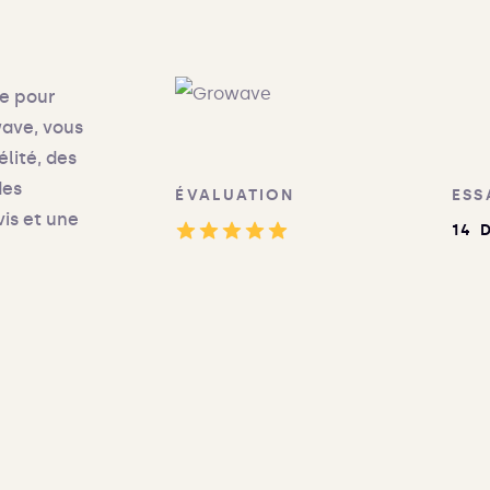
ve pour
wave, vous
lité, des
des
ÉVALUATION
ESS
vis et une
14 