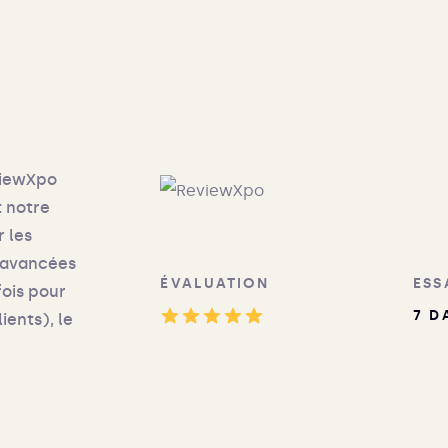
viewXpo
t notre
r les
s avancées
ÉVALUATION
ESS
fois pour
7 D
ients), le