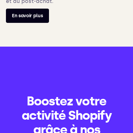
et au post-achat.
En savoir plus
Boostez votre
activité Shopify
grâce à nos