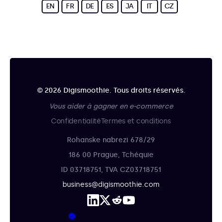
EN
FR
DE
ES
JA
IT
CZ
© 2026 Digismoothie. Tous droits réservés.
Vous aider à gagner en e-commerce
Confidentialité
Termes et conditions
Rohanske nabrezi 678/29
186 00 Prague, Tchéquie
ID 03718751, TVA CZ03718751
business@digismoothie.com