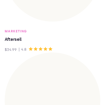
MARKETING
Aftersell
|
4.8
$34.99