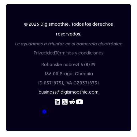
© 2026 Digismoothie. Todos los derechos
reservados.
Le ayudamos a triunfar en el comercio electrónico
Privacidad
Términos y condiciones
Rohanske nabrezi 678/29
186 00 Praga, Chequia
ID 03718751, IVA CZ03718751
business@digismoothie.com