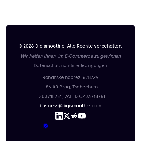
© 2026 Digismoothie. Alle Rechte vorbehalten.
Wir helfen Ihnen, im E-Commerce zu gewinnen
Datenschutzrichtlinie
Bedingungen
Rohanske nabrezi 678/29
186 00 Prag, Tschechien
ID 03718751, VAT ID CZ03718751
business@digismoothie.com