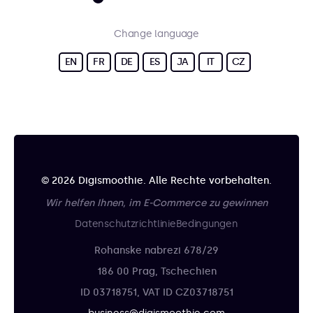
Change language
EN
FR
DE
ES
JA
IT
CZ
© 2026 Digismoothie. Alle Rechte vorbehalten.
Wir helfen Ihnen, im E-Commerce zu gewinnen
Datenschutzrichtlinie
Bedingungen
Rohanske nabrezi 678/29
186 00 Prag, Tschechien
ID 03718751, VAT ID CZ03718751