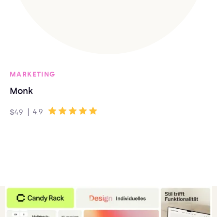
MARKETING
Monk
|
4.9
$49