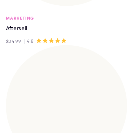
MARKETING
Aftersell
|
4.8
$34.99