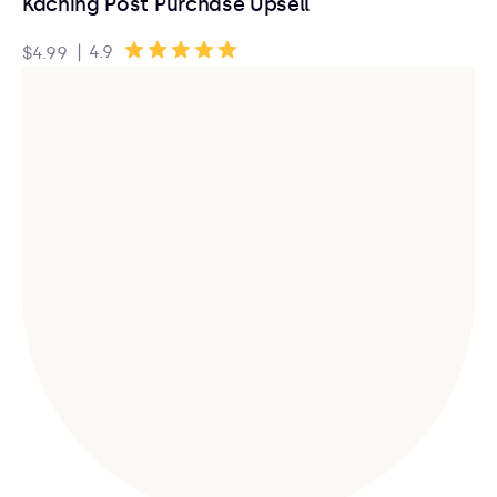
Kaching Post Purchase Upsell
|
4.9
$4.99