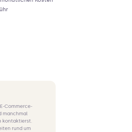
 monatlichen Kosten
ühr
nd E-Commerce-
und manchmal
 kontaktierst.
eiten rund um