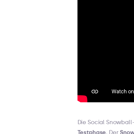
Die Social Snowball
Testphase.
Der
Snow