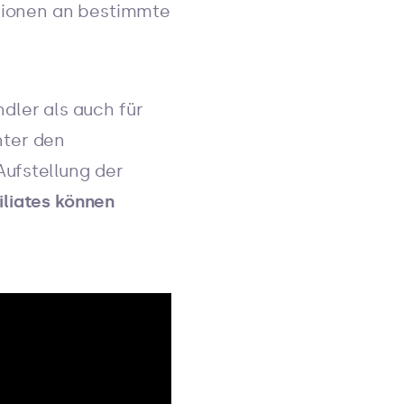
isionen an bestimmte
dler als auch für
nter den
Aufstellung der
iliates können