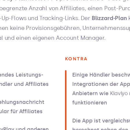
begrenzte Anzahl von Affiliates, einen Post-Pur
Up-Flows und Tracking-Links. Der
Blizzard-Plan
hnen keine Provisionsgebühren, Unternehmenssu
l und einen eigenen Account Manager.
KONTRA
endes Leistungs-
Einige Händler beschw
dler und Affiliates
Integrationen der App
Anbietern wie
Klaviyo
hlungsnachricht
funktionieren
ar für Affiliates
Die App ist vergleich
ayPlay und anderen