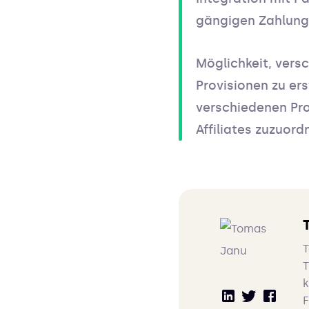
gängigen Zahlun
Möglichkeit, vers
Provisionen zu ers
verschiedenen Pr
Affiliates zuzuord
T
T
k
F