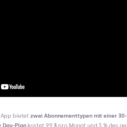
-App bietet
zwei Abonnementtypen mit einer 30-
 Day-Plan
kostet 99 $ pro Monat und 3 % des ge