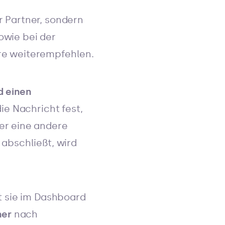
r Partner, sondern
owie bei der
ere weiterempfehlen.
d einen
die Nachricht fest,
er eine andere
 abschließt, wird
gt sie im Dashboard
ner
nach