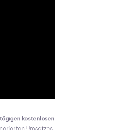
tägigen kostenlosen
nerierten Umsatzes.