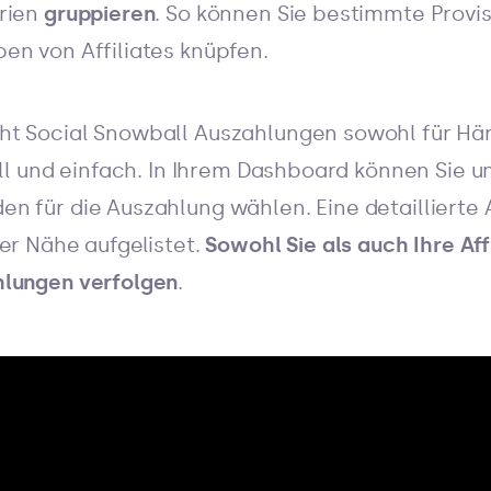
erien
gruppieren
. So können Sie bestimmte Prov
en von Affiliates knüpfen.
t Social Snowball Auszahlungen sowohl für Hän
ell und einfach. In Ihrem Dashboard können Sie u
n für die Auszahlung wählen. Eine detaillierte 
er Nähe aufgelistet.
Sowohl Sie als auch Ihre Aff
hlungen verfolgen
.