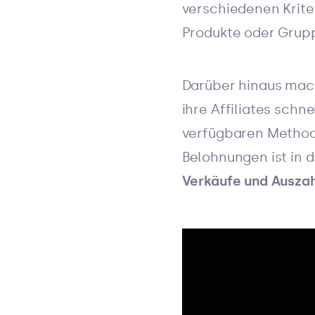
verschiedenen Krit
Produkte oder Grupp
Darüber hinaus mach
ihre Affiliates schn
verfügbaren Methode
Belohnungen ist in d
Verkäufe und Ausza