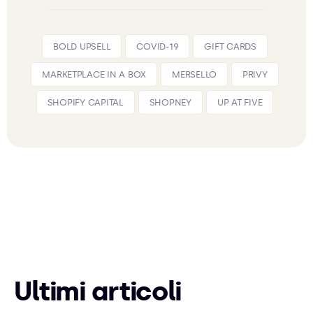
BOLD UPSELL
COVID-19
GIFT CARDS
MARKETPLACE IN A BOX
MERSELLO
PRIVY
SHOPIFY CAPITAL
SHOPNEY
UP AT FIVE
Ultimi articoli