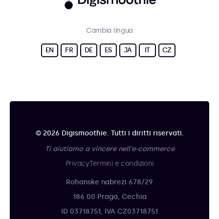
Cambia lingua
EN
FR
DE
ES
JA
IT
CZ
© 2026 Digismoothie. Tutti i diritti riservati.
Ti aiutiamo a vincere nell'e-commerce
Privacy
Termini e condizioni
Rohanske nabrezi 678/29
186 00 Praga, Cechia
ID 03718751, IVA CZ03718751