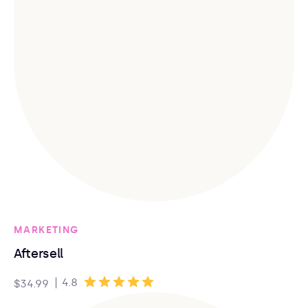
MARKETING
Aftersell
|
4.8
$34.99