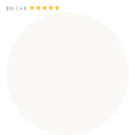
|
4.8
$15