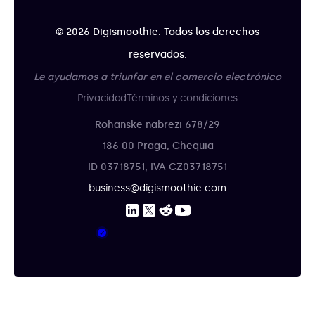
© 2026 Digismoothie. Todos los derechos
reservados.
Le ayudamos a triunfar en el comercio electrónico
Privacidad
Términos y condiciones
Rohanske nabrezi 678/29
186 00 Praga, Chequia
ID 03718751, IVA CZ03718751
business@digismoothie.com