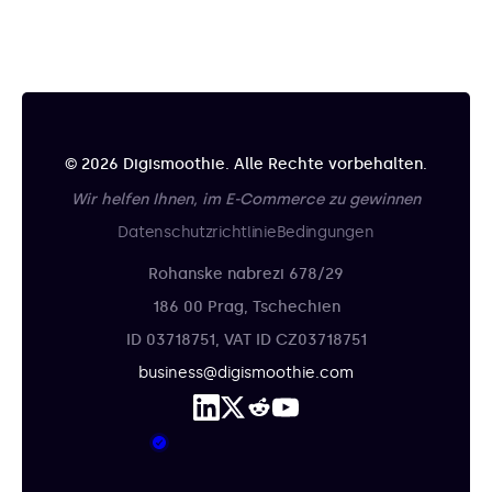
© 2026 Digismoothie. Alle Rechte vorbehalten.
Wir helfen Ihnen, im E-Commerce zu gewinnen
Datenschutzrichtlinie
Bedingungen
Rohanske nabrezi 678/29
186 00 Prag, Tschechien
ID 03718751, VAT ID CZ03718751
business@digismoothie.com