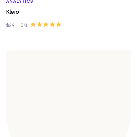
ANALYTICS
Kleio
|
$29
5.0