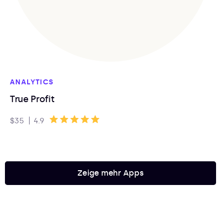
ANALYTICS
True Profit
|
$35
4.9
Zeige mehr Apps