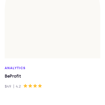
ANALYTICS
BeProfit
|
$49
4.2