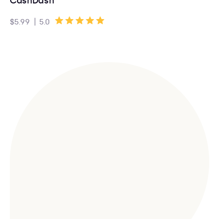
CashDash
|
$5.99
5.0