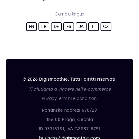
Cambia lingua
EN
FR
DE
ES
JA
IT
CZ
© 2026 Digismoothie. Tutti i diritti riservati.
Ti aiutiamo a vincere nell'e-commerce
Privacy
Termini e condizioni
Rohanske nabrezi 678/29
186 00 Praga, Cechia
ID 03718751, IVA CZ03718751
business@digismoothie.com