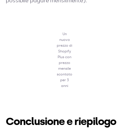
possibile pagare mensilmente).
Un
nuovo
prezzo di
Shopify
Plus con
prezzo
mensile
scontato
per 3
anni
Conclusione e riepilogo