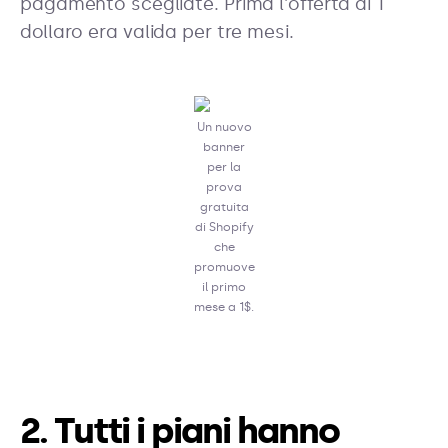
pagamento scegliate. Prima l'offerta di 1
dollaro era valida per tre mesi.
Un nuovo
banner
per la
prova
gratuita
di Shopify
che
promuove
il primo
mese a 1$.
2. Tutti i piani hanno