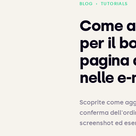
BLOG
›
TUTORIALS
Come ag
per il b
pagina 
nelle e-
Scoprite come aggi
conferma dell'ordin
screenshot ed esem