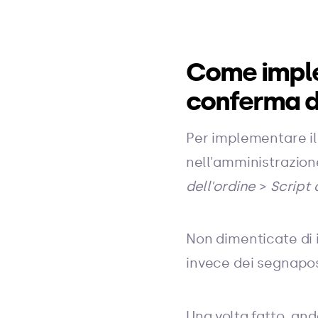
Come imple
conferma de
Per implementare il
nell'amministrazion
dell'ordine
>
Script 
Non dimenticate di i
invece dei segnap
Una volta fatto, an