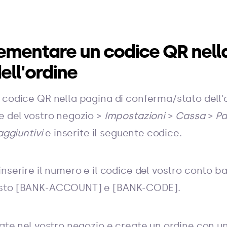
mentare un codice QR nella
ll'ordine
 codice QR nella pagina di conferma/stato dell'
e del vostro negozio >
Impostazioni
>
Cassa
>
Pa
aggiuntivi
e inserite il seguente codice.
nserire il numero e il codice del vostro conto ba
osto [BANK-ACCOUNT] e [BANK-CODE].
date nel vostro negozio e create un ordine con