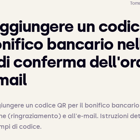
Toma
giungere un codi
onifico bancario nel
di conferma dell'or
mail
ungere un codice QR per il bonifico bancario a
e (ringraziamento) e all'e-mail. Istruzioni de
pi di codice.