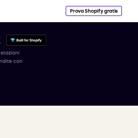
Prova Shopify gratis
k
estazioni
endite con