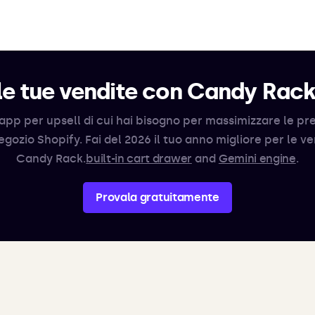
e tue vendite con Candy Rac
app per upsell di cui hai bisogno per massimizzare le pr
egozio Shopify. Fai del 2026 il tuo anno migliore per le v
Candy Rack.
built-in cart drawer
and
Gemini engine
.
Provala gratuitamente