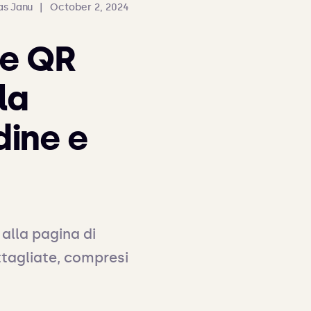
s Janu
|
October 2, 2024
ce QR
la
dine e
lla pagina di 
ttagliate, compresi 