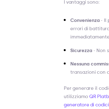
I vantaggi sono:
Convenienza
- Il
errori di battitu
immediatamente 
Sicurezza
- Non s
Nessuna commis
transazioni con c
Per generare il codi
utilizziamo
QR Plat
generatore di codic