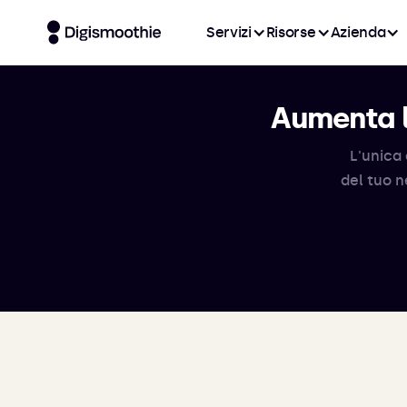
Servizi
Risorse
Azienda
Aumenta l
L'unica 
del tuo n