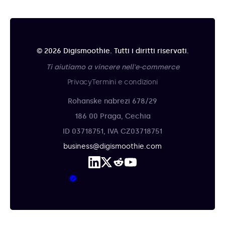
© 2026 Digismoothie. Tutti i diritti riservati.
Ti aiutiamo a vincere nell'e-commerce
Privacy
Termini e condizioni
Rohanske nabrezi 678/29
186 00 Praga, Cechia
ID 03718751, IVA CZ03718751
business@digismoothie.com