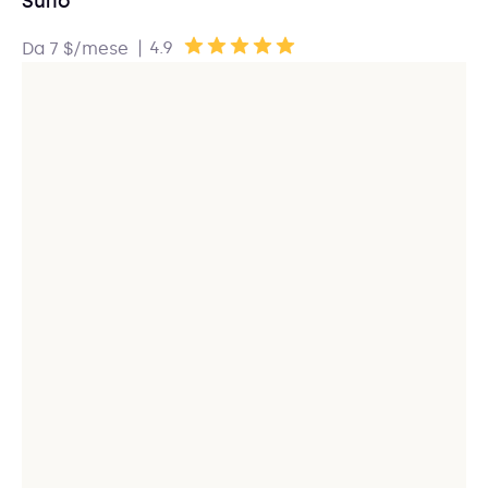
Sufio
|
4.9
Da 7 $/mese