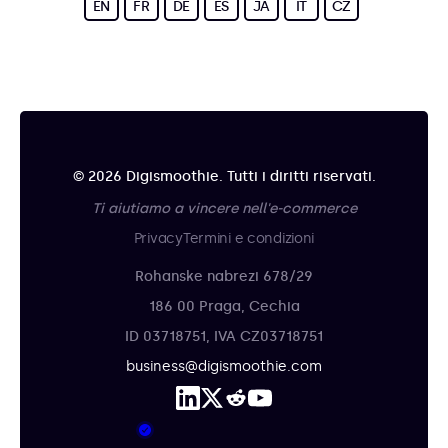
EN
FR
DE
ES
JA
IT
CZ
© 2026 Digismoothie. Tutti i diritti riservati.
Ti aiutiamo a vincere nell'e-commerce
Privacy
Termini e condizioni
Rohanske nabrezi 678/29
186 00 Praga, Cechia
ID 03718751, IVA CZ03718751
business@digismoothie.com