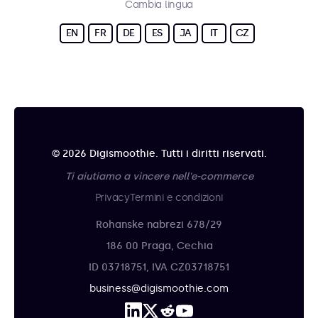
Cambia lingua
EN
FR
DE
ES
JA
IT
CZ
© 2026 Digismoothie. Tutti i diritti riservati.
Ti aiutiamo a vincere nell'e-commerce
Privacy
Termini e condizioni
Rohanske nabrezi 678/29
186 00 Praga, Cechia
ID 03718751, IVA CZ03718751
business@digismoothie.com