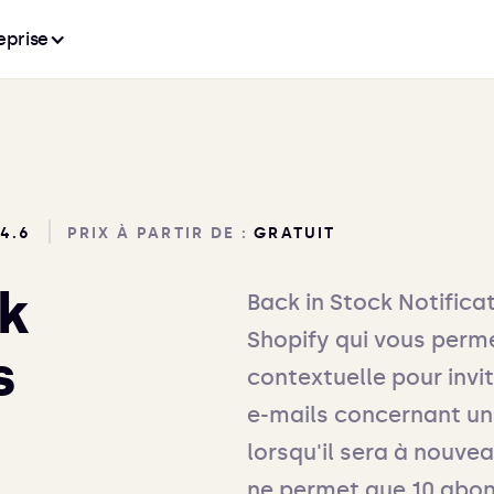
eprise
4.6
PRIX À PARTIR DE :
GRATUIT
ck
Back in Stock Notifica
Shopify qui vous perm
s
contextuelle pour invit
e-mails concernant un
lorsqu'il sera à nouvea
ne permet que 10 abon