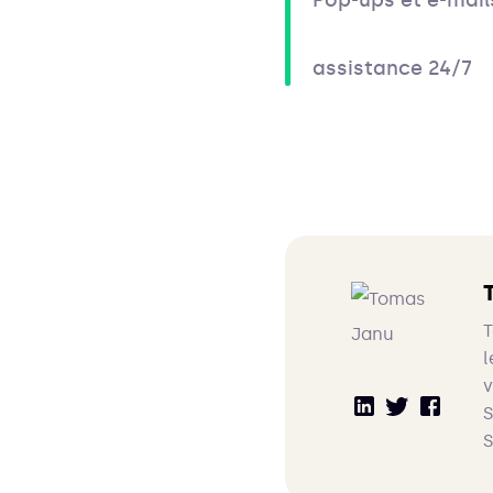
assistance 24/7
T
l
v
S
S