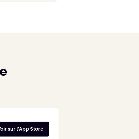
re
oir sur l'App Store