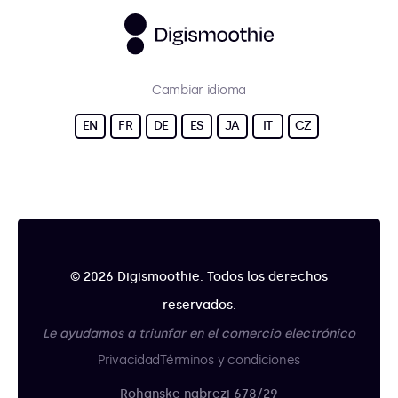
Cambiar idioma
EN
FR
DE
ES
JA
IT
CZ
© 2026 Digismoothie. Todos los derechos
reservados.
Le ayudamos a triunfar en el comercio electrónico
Privacidad
Términos y condiciones
Rohanske nabrezi 678/29