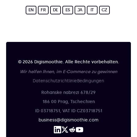
EN
FR
DE
ES
JA
IT
CZ
© 2026 Digismoothie. Alle Rechte vorbehalten.
Wir helfen Ihnen, im E-Commerce zu gewinnen
Datenschutzrichtlinie
Bedingungen
Rohanske nabrezi 678/29
186 00 Prag, Tschechien
ID 03718751, VAT ID CZ03718751
business@digismoothie.com