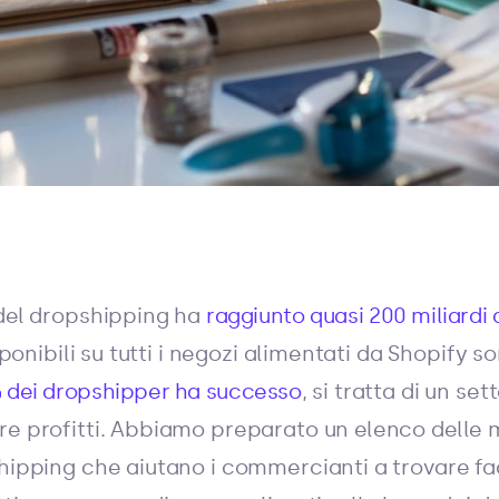
 del dropshipping ha
raggiunto quasi 200 miliardi d
isponibili su tutti i negozi alimentati da Shopify 
 dei dropshipper ha successo
, si tratta di un set
re profitti. Abbiamo preparato un elenco delle m
hipping che aiutano i commercianti a trovare fac