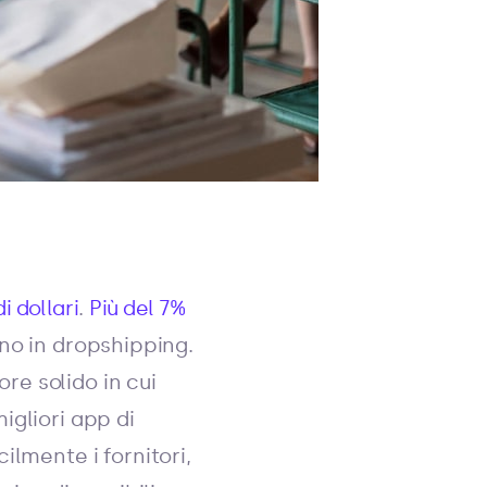
i dollari
.
Più del 7%
sono in dropshipping.
tore solido in cui
igliori app di
ilmente i fornitori,