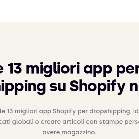
 13 migliori app per
ipping su Shopify n
le 13 migliori app Shopify per dropshipping, i
ati globali o creare articoli con stampe per
avere magazzino.