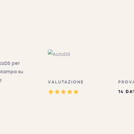
utoDS per
i stampa su
a
VALUTAZIONE
PROV
14 DA