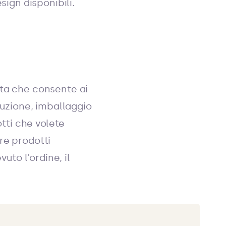
sign disponibili.
ita che consente ai
duzione, imballaggio
otti che volete
re prodotti
uto l'ordine, il