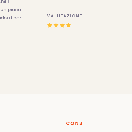
he i
 un piano
VALUTAZIONE
odotti per
CONS