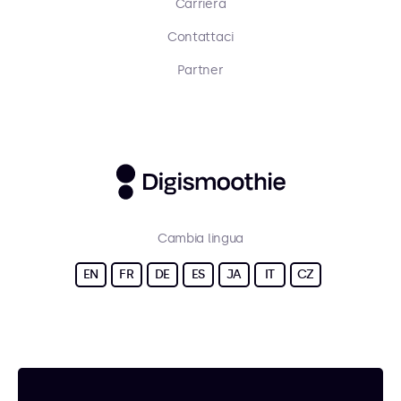
Carriera
Contattaci
Partner
Cambia lingua
EN
FR
DE
ES
JA
IT
CZ