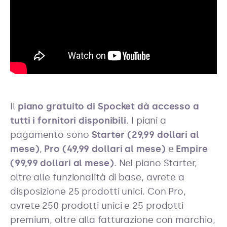
Il
piano gratuito di Spocket dà accesso a
tutti i fornitori disponibili
. I piani a
pagamento sono
Starter (29,99 dollari al
mese)
,
Pro (49,99 dollari al mese)
e
Empire
(99,99 dollari al mese)
. Nel piano Starter,
oltre alle funzionalità di base, avrete a
disposizione 25 prodotti unici. Con Pro,
avrete 250 prodotti unici e 25 prodotti
premium, oltre alla fatturazione con marchio,