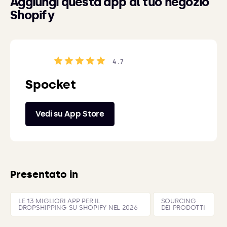
Aggiungi questa app al tuo negozio
Shopify
4.7
Spocket
Vedi su App Store
Presentato in
LE 13 MIGLIORI APP PER IL
SOURCING
DROPSHIPPING SU SHOPIFY NEL 2026
DEI PRODOTTI