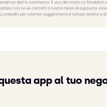
endenze dell'e-commerce. È uno dei nostri co-fondatori e
arlare con lui se contatti il nostro team di supporto. Assi
u LinkedIn per ulteriori suggerimenti e notizie relativi a S
questa app al tuo nego