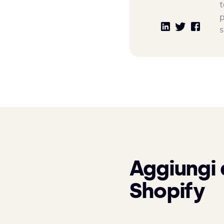
t
p
s
Aggiungi 
Shopify