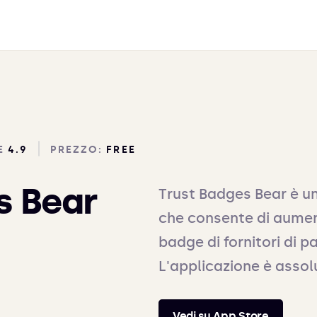
E
4.9
PREZZO:
FREE
s Bear
Trust Badges Bear è un
che consente di aument
badge di fornitori di pa
L'applicazione è asso
Vedi su App Store