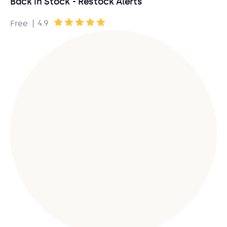
Back in Stock - Restock Alerts
|
4.9
Free