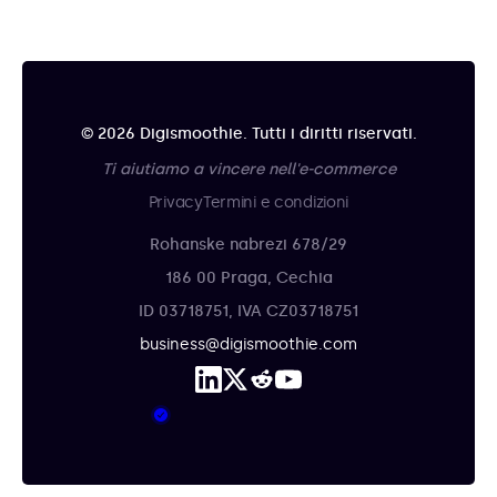
© 2026 Digismoothie. Tutti i diritti riservati.
Ti aiutiamo a vincere nell'e-commerce
Privacy
Termini e condizioni
Rohanske nabrezi 678/29
186 00 Praga, Cechia
ID 03718751, IVA CZ03718751
business@digismoothie.com