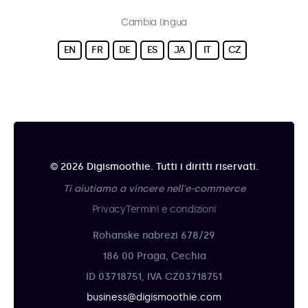
Cambia lingua
EN
FR
DE
ES
JA
IT
CZ
© 2026 Digismoothie. Tutti i diritti riservati.
Ti aiutiamo a vincere nell'e-commerce
Privacy
Termini e condizioni
Rohanske nabrezi 678/29
186 00 Praga, Cechia
ID 03718751, IVA CZ03718751
business@digismoothie.com