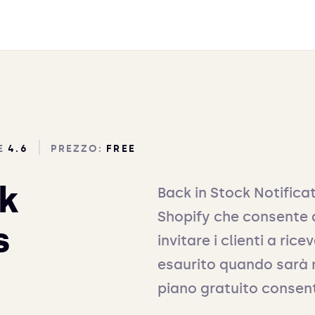
E
4.6
PREZZO:
FREE
ck
Back in Stock Notifica
Shopify che consente 
s
invitare i clienti a ric
esaurito quando sarà 
piano gratuito consent