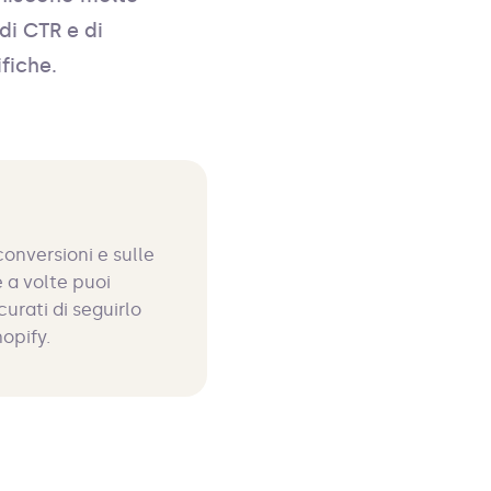
di CTR e di
fiche.
conversioni e sulle
 a volte puoi
curati di seguirlo
hopify.