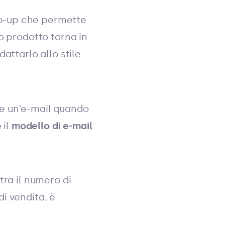
op-up che permette
to prodotto torna in
attarlo allo stile
te un'e-mail quando
e
il
modello di e-mail
tra il numero di
di vendita, è