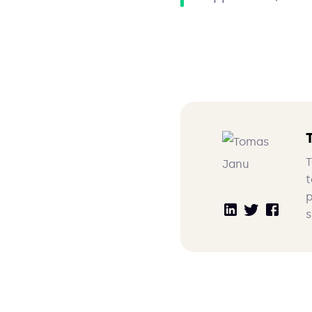
T
t
p
s