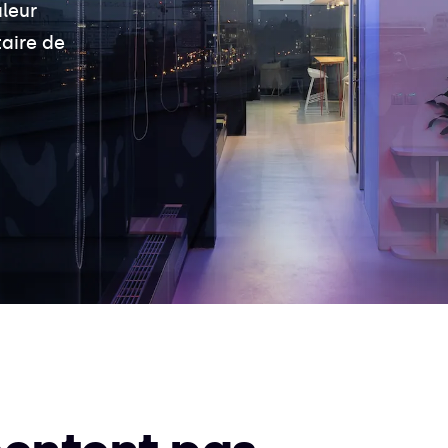
leur
taire de