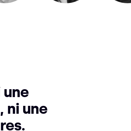
i une
, ni une
res.