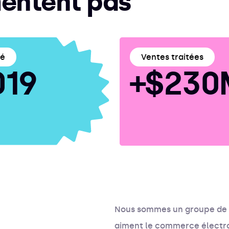
mentent pas
dé
Ventes traitées
019
+$230
Nous sommes un groupe de 
aiment le commerce électroni