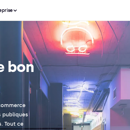
eprise
e bon
 commerce
s publiques
. Tout ce