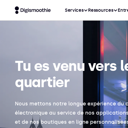
Services
Ressources
Entr
Tu es venu
vers l
quartier
Nous mettons notre longue expérience du
électronique au service de nos application
et de nos boutiques en ligne personnalisées